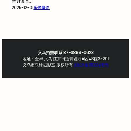
音shein…
2025-12-01
乐锋摄影
义乌拍照联系137-3894-0623
地址：金华.义乌.江东街道青岩刘A区48幢3-201
义乌市乐锋摄影室 版权所有
浙ICP备13021415号