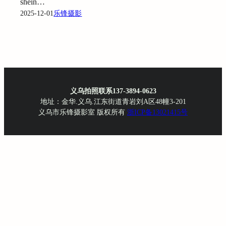
shein…
2025-12-01
乐锋摄影
义乌拍照联系137-3894-0623
地址：金华.义乌.江东街道青岩刘A区48幢3-201
义乌市乐锋摄影室 版权所有
浙ICP备13021415号